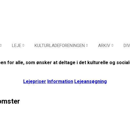
LEJE
KULTURLADEFORENINGEN
ARKIV
DI
en for alle, som ønsker at deltage i det kulturelle og sociale
Lejepriser
Information
Lejeansøgning
omster