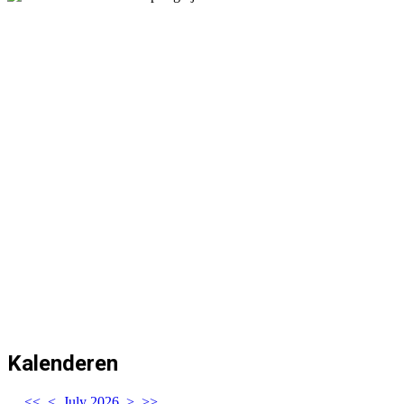
Kalenderen
<<
<
July 2026
>
>>