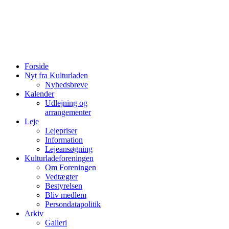
Forside
Nyt fra Kulturladen
Nyhedsbreve
Kalender
Udlejning og
arrangementer
Leje
Lejepriser
Information
Lejeansøgning
Kulturladeforeningen
Om Foreningen
Vedtægter
Bestyrelsen
Bliv medlem
Persondatapolitik
Arkiv
Galleri