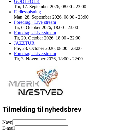
GODTFOLK
Tor, 17. September 2026
,
08:00
-
23:00
Fællesspisning
Man, 28. September 2026
,
08:00
-
23:00
Foredrag - Live-stream
Tir, 6. October 2026
,
18:00
-
23:00
Foredrag - Live-stream
Tir, 20. October 2026
,
18:00
-
22:00
JAZZTUR
Fre, 23. October 2026
,
08:00
-
23:00
Foredrag - Live-stream
Tir, 3. November 2026
,
18:00
-
22:00
Tilmelding til nyhedsbrev
Navn
E-mail