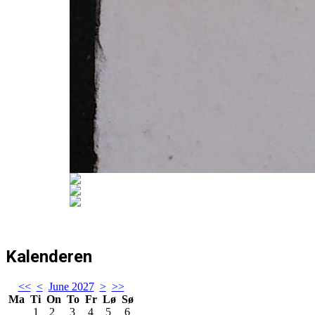
Kalenderen
<<
<
June 2027
>
>>
Ma
Ti
On
To
Fr
Lø
Sø
1
2
3
4
5
6