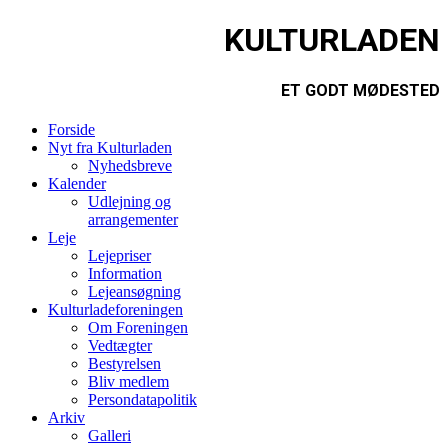
KULTURLADEN
ET GODT MØDESTED
Forside
Nyt fra Kulturladen
Nyhedsbreve
Kalender
Udlejning og
arrangementer
Leje
Lejepriser
Information
Lejeansøgning
Kulturladeforeningen
Om Foreningen
Vedtægter
Bestyrelsen
Bliv medlem
Persondatapolitik
Arkiv
Galleri