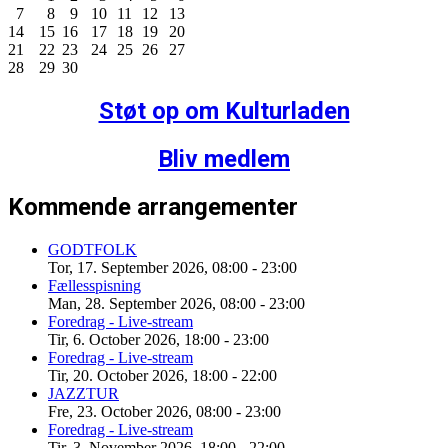
7
8
9
10
11
12
13
14
15
16
17
18
19
20
21
22
23
24
25
26
27
28
29
30
Støt op om Kulturladen
Bliv medlem
Kommende arrangementer
GODTFOLK
Tor, 17. September 2026
,
08:00
-
23:00
Fællesspisning
Man, 28. September 2026
,
08:00
-
23:00
Foredrag - Live-stream
Tir, 6. October 2026
,
18:00
-
23:00
Foredrag - Live-stream
Tir, 20. October 2026
,
18:00
-
22:00
JAZZTUR
Fre, 23. October 2026
,
08:00
-
23:00
Foredrag - Live-stream
Tir, 3. November 2026
,
18:00
-
22:00