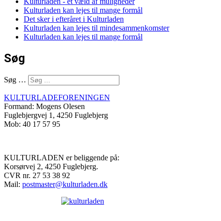
Kulturladen - et væld af muligheder
Kulturladen kan lejes til mange formål
Det sker i efteråret i Kulturladen
Kulturladen kan lejes til mindesammenkomster
Kulturladen kan lejes til mange formål
Søg
Søg …
KULTURLADEFORENINGEN
Formand: Mogens Olesen
Fuglebjergvej 1, 4250 Fuglebjerg
Mob: 40 17 57 95
KULTURLADEN er beliggende på:
Korsørvej 2, 4250 Fuglebjerg.
CVR nr. 27 53 38 92
Mail:
postmaster@kulturladen.dk