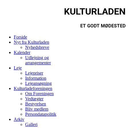
KULTURLADEN
ET GODT MØDESTED
Forside
Nyt fra Kulturladen
Nyhedsbreve
Kalender
Udlejning og
arrangementer
Leje
Lejepriser
Information
Lejeansøgning
Kulturladeforeningen
Om Foreningen
Vedtægter
Bestyrelsen
Bliv medlem
Persondatapolitik
Arkiv
Galleri