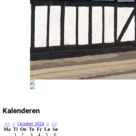
Kalenderen
<<
<
October 2024
>
>>
Ma
Ti
On
To
Fr
Lø
Sø
1
2
3
4
5
6