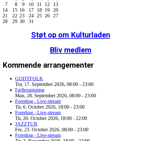
7
8
9
10
11
12
13
14
15
16
17
18
19
20
21
22
23
24
25
26
27
28
29
30
31
Støt op om Kulturladen
Bliv medlem
Kommende arrangementer
GODTFOLK
Tor, 17. September 2026
,
08:00
-
23:00
Fællesspisning
Man, 28. September 2026
,
08:00
-
23:00
Foredrag - Live-stream
Tir, 6. October 2026
,
18:00
-
23:00
Foredrag - Live-stream
Tir, 20. October 2026
,
18:00
-
22:00
JAZZTUR
Fre, 23. October 2026
,
08:00
-
23:00
Foredrag - Live-stream
Tir, 3. November 2026
,
18:00
-
22:00