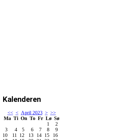
Kalenderen
<<
<
April 2023
>
>>
Ma
Ti
On
To
Fr
Lø
Sø
1
2
3
4
5
6
7
8
9
10
11
12
13
14
15
16