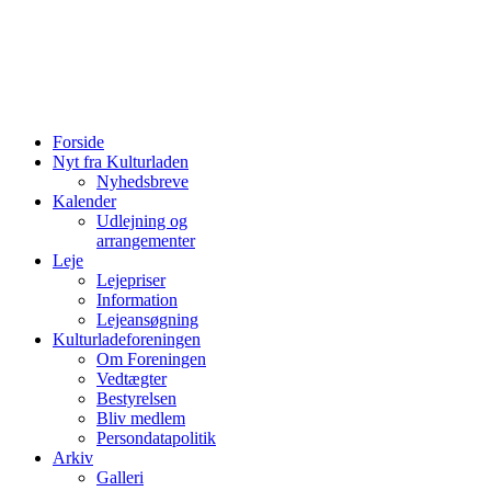
Forside
Nyt fra Kulturladen
Nyhedsbreve
Kalender
Udlejning og
arrangementer
Leje
Lejepriser
Information
Lejeansøgning
Kulturladeforeningen
Om Foreningen
Vedtægter
Bestyrelsen
Bliv medlem
Persondatapolitik
Arkiv
Galleri