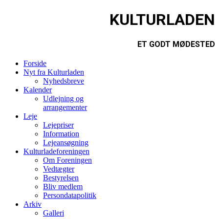
KULTURLADEN
ET GODT MØDESTED
Forside
Nyt fra Kulturladen
Nyhedsbreve
Kalender
Udlejning og
arrangementer
Leje
Lejepriser
Information
Lejeansøgning
Kulturladeforeningen
Om Foreningen
Vedtægter
Bestyrelsen
Bliv medlem
Persondatapolitik
Arkiv
Galleri