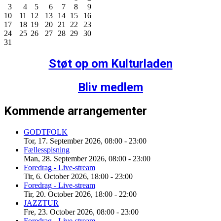
3
4
5
6
7
8
9
10
11
12
13
14
15
16
17
18
19
20
21
22
23
24
25
26
27
28
29
30
31
Støt op om Kulturladen
Bliv medlem
Kommende arrangementer
GODTFOLK
Tor, 17. September 2026
,
08:00
-
23:00
Fællesspisning
Man, 28. September 2026
,
08:00
-
23:00
Foredrag - Live-stream
Tir, 6. October 2026
,
18:00
-
23:00
Foredrag - Live-stream
Tir, 20. October 2026
,
18:00
-
22:00
JAZZTUR
Fre, 23. October 2026
,
08:00
-
23:00
Foredrag - Live-stream