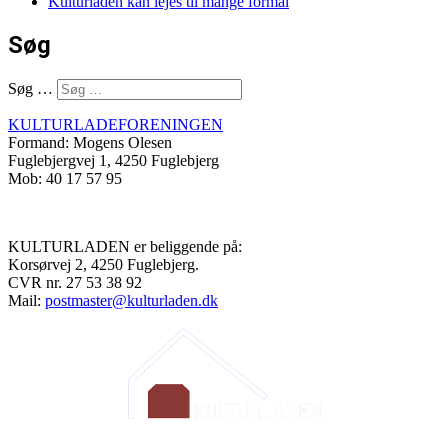
Kulturladen kan lejes til mange formål
Søg
Søg …
KULTURLADEFORENINGEN
Formand: Mogens Olesen
Fuglebjergvej 1, 4250 Fuglebjerg
Mob: 40 17 57 95
KULTURLADEN er beliggende på:
Korsørvej 2, 4250 Fuglebjerg.
CVR nr. 27 53 38 92
Mail:
postmaster@kulturladen.dk