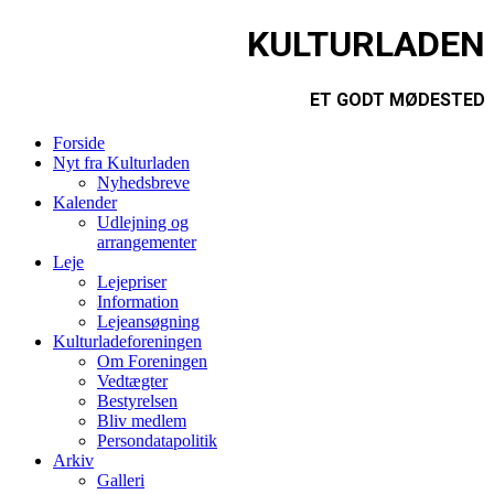
KULTURLADEN
ET GODT MØDESTED
Forside
Nyt fra Kulturladen
Nyhedsbreve
Kalender
Udlejning og
arrangementer
Leje
Lejepriser
Information
Lejeansøgning
Kulturladeforeningen
Om Foreningen
Vedtægter
Bestyrelsen
Bliv medlem
Persondatapolitik
Arkiv
Galleri