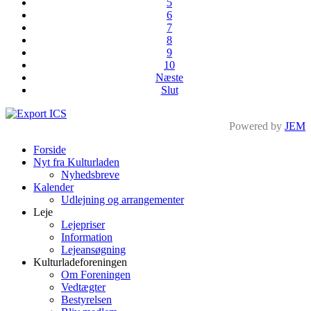
5
6
7
8
9
10
Næste
Slut
Powered by
JEM
Forside
Nyt fra Kulturladen
Nyhedsbreve
Kalender
Udlejning og arrangementer
Leje
Lejepriser
Information
Lejeansøgning
Kulturladeforeningen
Om Foreningen
Vedtægter
Bestyrelsen