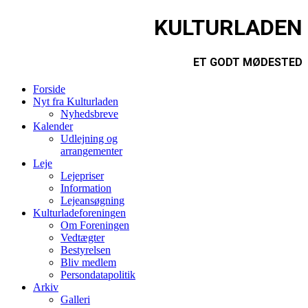
KULTURLADEN
ET GODT MØDESTED
Forside
Nyt fra Kulturladen
Nyhedsbreve
Kalender
Udlejning og
arrangementer
Leje
Lejepriser
Information
Lejeansøgning
Kulturladeforeningen
Om Foreningen
Vedtægter
Bestyrelsen
Bliv medlem
Persondatapolitik
Arkiv
Galleri