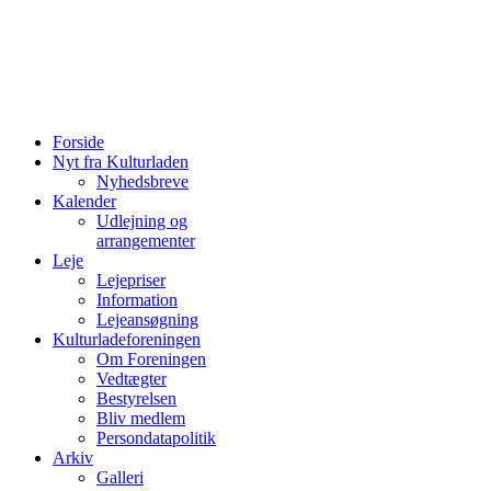
Forside
Nyt fra Kulturladen
Nyhedsbreve
Kalender
Udlejning og
arrangementer
Leje
Lejepriser
Information
Lejeansøgning
Kulturladeforeningen
Om Foreningen
Vedtægter
Bestyrelsen
Bliv medlem
Persondatapolitik
Arkiv
Galleri