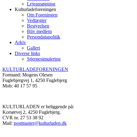
Lejeansøgning
Kulturladeforeningen
Om Foreningen
Vedtægter
Bestyrelsen
Bliv medlem
Persondatapolitik
Arkiv
Galleri
Diverse links
Stjernesimulering
KULTURLADEFORENINGEN
Formand: Mogens Olesen
Fuglebjergvej 1, 4250 Fuglebjerg
Mob: 40 17 57 95
KULTURLADEN er beliggende på:
Korsørvej 2, 4250 Fuglebjerg.
CVR nr. 27 53 38 92
Mail:
postmaster@kulturladen.dk