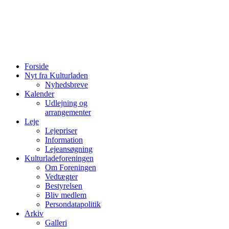
Forside
Nyt fra Kulturladen
Nyhedsbreve
Kalender
Udlejning og
arrangementer
Leje
Lejepriser
Information
Lejeansøgning
Kulturladeforeningen
Om Foreningen
Vedtægter
Bestyrelsen
Bliv medlem
Persondatapolitik
Arkiv
Galleri