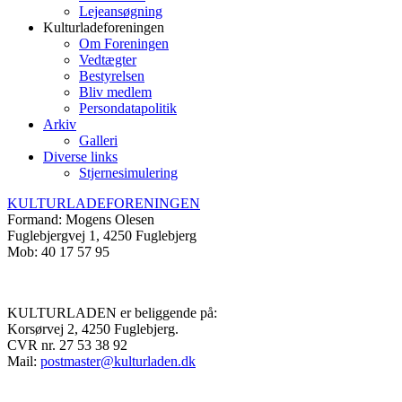
Lejeansøgning
Kulturladeforeningen
Om Foreningen
Vedtægter
Bestyrelsen
Bliv medlem
Persondatapolitik
Arkiv
Galleri
Diverse links
Stjernesimulering
KULTURLADEFORENINGEN
Formand: Mogens Olesen
Fuglebjergvej 1, 4250 Fuglebjerg
Mob: 40 17 57 95
KULTURLADEN er beliggende på:
Korsørvej 2, 4250 Fuglebjerg.
CVR nr. 27 53 38 92
Mail:
postmaster@kulturladen.dk