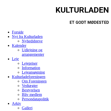
KULTURLADEN
ET GODT MØDESTED
Forside
Nyt fra Kulturladen
Nyhedsbreve
Kalender
Udlejning og
arrangementer
Leje
Lejepriser
Information
Lejeansøgning
Kulturladeforeningen
Om Foreningen
Vedtægter
Bestyrelsen
Bliv medlem
Persondatapolitik
Arkiv
Galleri