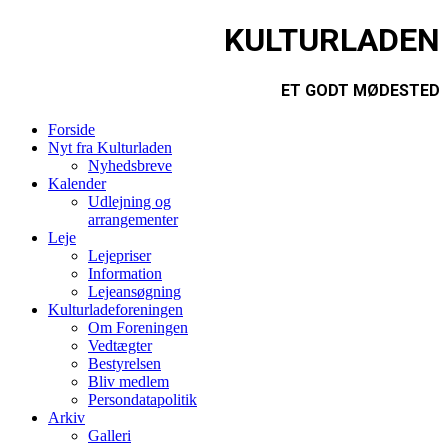
KULTURLADEN
ET GODT MØDESTED
Forside
Nyt fra Kulturladen
Nyhedsbreve
Kalender
Udlejning og
arrangementer
Leje
Lejepriser
Information
Lejeansøgning
Kulturladeforeningen
Om Foreningen
Vedtægter
Bestyrelsen
Bliv medlem
Persondatapolitik
Arkiv
Galleri