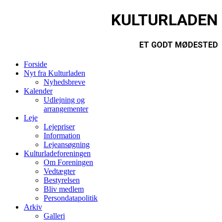
KULTURLADEN
ET GODT MØDESTED
Forside
Nyt fra Kulturladen
Nyhedsbreve
Kalender
Udlejning og
arrangementer
Leje
Lejepriser
Information
Lejeansøgning
Kulturladeforeningen
Om Foreningen
Vedtægter
Bestyrelsen
Bliv medlem
Persondatapolitik
Arkiv
Galleri