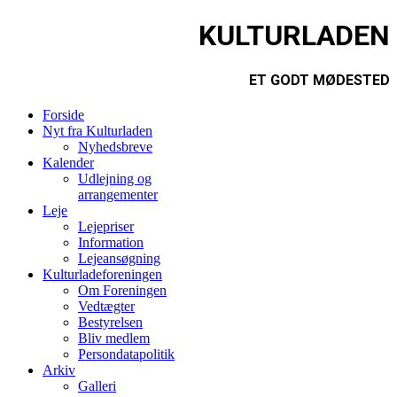
KULTURLADEN
ET GODT MØDESTED
Forside
Nyt fra Kulturladen
Nyhedsbreve
Kalender
Udlejning og
arrangementer
Leje
Lejepriser
Information
Lejeansøgning
Kulturladeforeningen
Om Foreningen
Vedtægter
Bestyrelsen
Bliv medlem
Persondatapolitik
Arkiv
Galleri