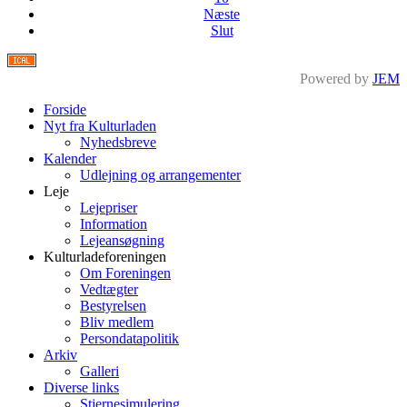
Næste
Slut
Powered by
JEM
Forside
Nyt fra Kulturladen
Nyhedsbreve
Kalender
Udlejning og arrangementer
Leje
Lejepriser
Information
Lejeansøgning
Kulturladeforeningen
Om Foreningen
Vedtægter
Bestyrelsen
Bliv medlem
Persondatapolitik
Arkiv
Galleri
Diverse links
Stjernesimulering