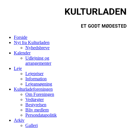
KULTURLADEN
ET GODT MØDESTED
Forside
Nyt fra Kulturladen
Nyhedsbreve
Kalender
Udlejning og
arrangementer
Leje
Lejepriser
Information
Lejeansøgning
Kulturladeforeningen
Om Foreningen
Vedtægter
Bestyrelsen
Bliv medlem
Persondatapolitik
Arkiv
Galleri