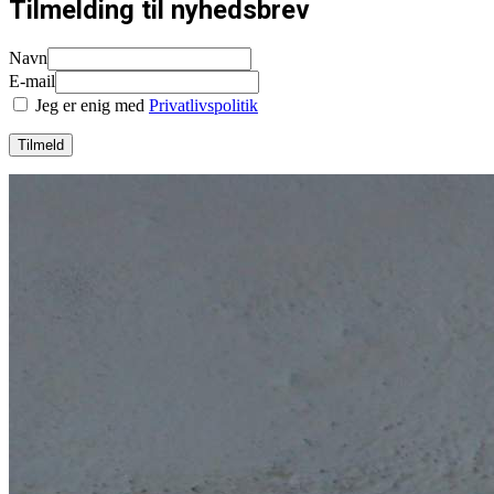
Tilmelding til nyhedsbrev
Navn
E-mail
Jeg er enig med
Privatlivspolitik