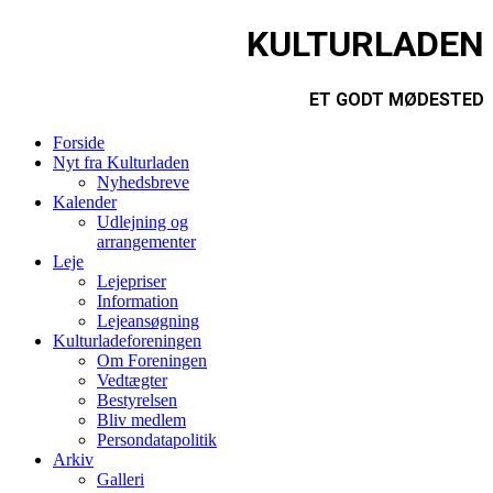
KULTURLADEN
ET GODT MØDESTED
Forside
Nyt fra Kulturladen
Nyhedsbreve
Kalender
Udlejning og
arrangementer
Leje
Lejepriser
Information
Lejeansøgning
Kulturladeforeningen
Om Foreningen
Vedtægter
Bestyrelsen
Bliv medlem
Persondatapolitik
Arkiv
Galleri