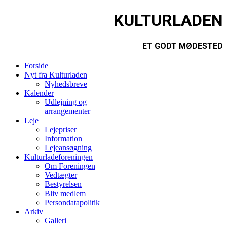
KULTURLADEN
ET GODT MØDESTED
Forside
Nyt fra Kulturladen
Nyhedsbreve
Kalender
Udlejning og
arrangementer
Leje
Lejepriser
Information
Lejeansøgning
Kulturladeforeningen
Om Foreningen
Vedtægter
Bestyrelsen
Bliv medlem
Persondatapolitik
Arkiv
Galleri