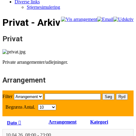
Diverse links
Stjernesimulering
Privat - Arkiv
Privat
Private arrangementer/udlejninger.
Arrangement
Filter
Søg
Ryd
Begræns Antal.
Arrangement
Kategori
Dato
10.04.26
,
08:00
-
23:00