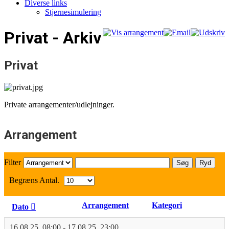
Diverse links
Stjernesimulering
Privat - Arkiv
Privat
Private arrangementer/udlejninger.
Arrangement
Filter
Søg
Ryd
Begræns Antal.
Arrangement
Kategori
Dato
16.08.25
,
08:00
-
17.08.25
,
23:00