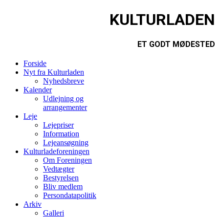
KULTURLADEN
ET GODT MØDESTED
Forside
Nyt fra Kulturladen
Nyhedsbreve
Kalender
Udlejning og
arrangementer
Leje
Lejepriser
Information
Lejeansøgning
Kulturladeforeningen
Om Foreningen
Vedtægter
Bestyrelsen
Bliv medlem
Persondatapolitik
Arkiv
Galleri