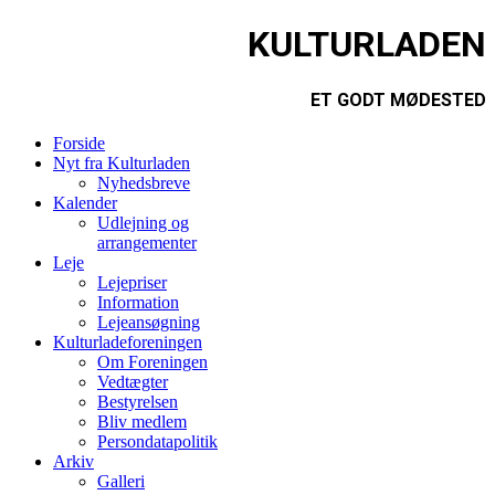
KULTURLADEN
ET GODT MØDESTED
Forside
Nyt fra Kulturladen
Nyhedsbreve
Kalender
Udlejning og
arrangementer
Leje
Lejepriser
Information
Lejeansøgning
Kulturladeforeningen
Om Foreningen
Vedtægter
Bestyrelsen
Bliv medlem
Persondatapolitik
Arkiv
Galleri