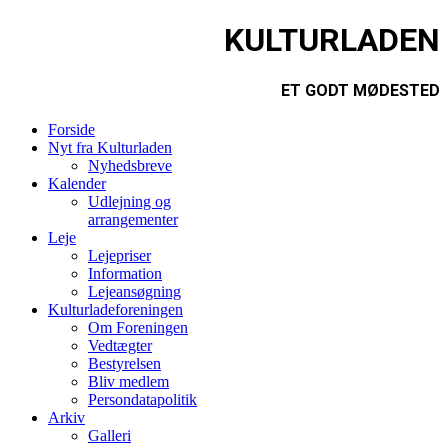
KULTURLADEN
ET GODT MØDESTED
Forside
Nyt fra Kulturladen
Nyhedsbreve
Kalender
Udlejning og
arrangementer
Leje
Lejepriser
Information
Lejeansøgning
Kulturladeforeningen
Om Foreningen
Vedtægter
Bestyrelsen
Bliv medlem
Persondatapolitik
Arkiv
Galleri