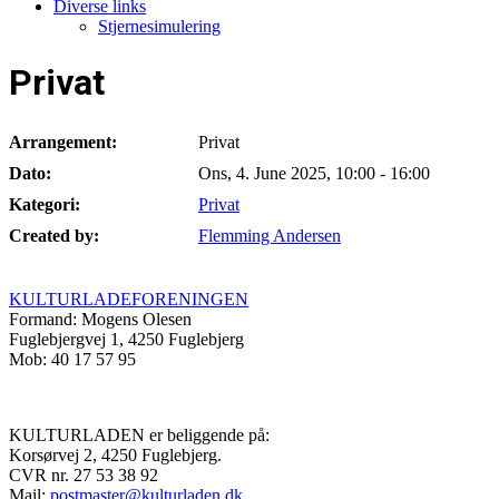
Diverse links
Stjernesimulering
Privat
Arrangement:
Privat
Dato:
Ons, 4. June 2025
,
10:00
-
16:00
Kategori:
Privat
Created by:
Flemming Andersen
KULTURLADEFORENINGEN
Formand: Mogens Olesen
Fuglebjergvej 1, 4250 Fuglebjerg
Mob: 40 17 57 95
KULTURLADEN er beliggende på:
Korsørvej 2, 4250 Fuglebjerg.
CVR nr. 27 53 38 92
Mail:
postmaster@kulturladen.dk