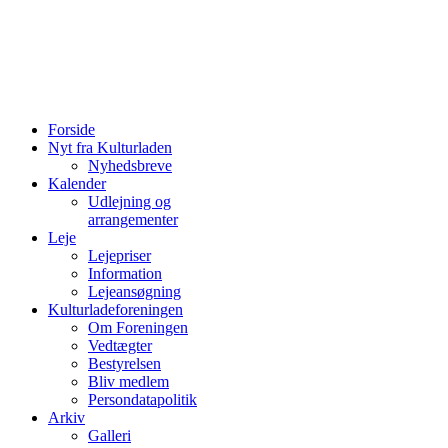
Forside
Nyt fra Kulturladen
Nyhedsbreve
Kalender
Udlejning og
arrangementer
Leje
Lejepriser
Information
Lejeansøgning
Kulturladeforeningen
Om Foreningen
Vedtægter
Bestyrelsen
Bliv medlem
Persondatapolitik
Arkiv
Galleri