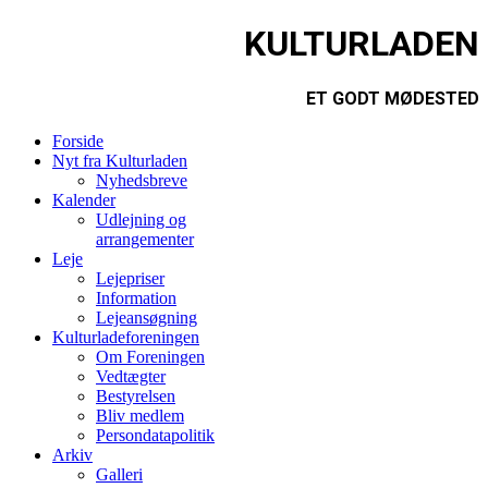
KULTURLADEN
ET GODT MØDESTED
Forside
Nyt fra Kulturladen
Nyhedsbreve
Kalender
Udlejning og
arrangementer
Leje
Lejepriser
Information
Lejeansøgning
Kulturladeforeningen
Om Foreningen
Vedtægter
Bestyrelsen
Bliv medlem
Persondatapolitik
Arkiv
Galleri